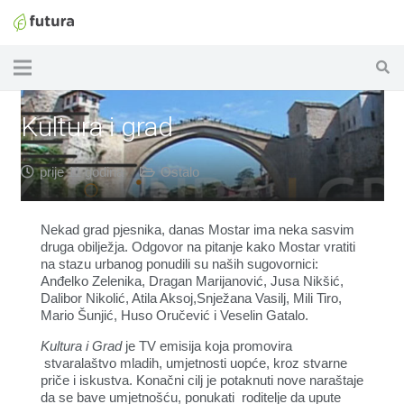
Kultura i grad
prije 11 godina
Ostalo
Nekad grad pjesnika, danas Mostar ima neka sasvim
druga obilježja. Odgovor na pitanje kako Mostar vratiti
na stazu urbanog ponudili su naših sugovornici:
Anđelko Zelenika, Dragan Marijanović, Jusa Nikšić,
Dalibor Nikolić, Atila Aksoj,Snježana Vasilj, Mili Tiro,
Mario Šunjić, Huso Oručević i Veselin Gatalo.
Kultura i Grad
je TV emisija koja promovira
stvaralaštvo mladih, umjetnosti uopće, kroz stvarne
priče i iskustva. Konačni cilj je potaknuti nove naraštaje
da se bave umjetnošću, ponukati roditelje da upute