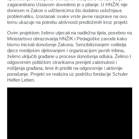
zagarantirano Ustavom dovedeno je u pitanje. U HNŽ/K nije
donesen ni Zakon o udžbenicima što dodatno usložnjava
problematiku. Izostanak svake vrste javne rasprave na ovu
temu ukazuje na potrebu aktivnosti predloženih kroz projekt.
Ovim projektom želimo utjecati na nadležna tijela, posebno na
Ministartsvo obrazovanja HNŽ/K i Pedagoške zavode kako
bismo inicirali donošenje Zakona. Senzibiliziranjem roditelja
djece medijskim djelovanjem i organizacijom javnih tribina,
želimo uključiti građane u procese donošenja odluka. Želimo I
odgovornim političkim strankama prenijeti zabrinutost i
mišljenja građana, time ih prisiliti na odgovornije i aktivnije
ponašanje. Projekt se realizira uz podršku fondacije Schuler
Helfen Leben.