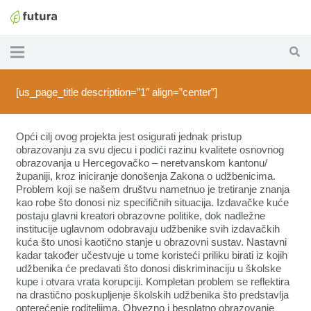
[us_page_title description=”1″ align=”center”]
Opći cilj ovog projekta jest osigurati jednak pristup
obrazovanju za svu djecu i podići razinu kvalitete osnovnog
obrazovanja u Hercegovačko – neretvanskom kantonu/
županiji, kroz iniciranje donošenja Zakona o udžbenicima.
Problem koji se našem društvu nametnuo je tretiranje znanja
kao robe što donosi niz specifičnih situacija. Izdavačke kuće
postaju glavni kreatori obrazovne politike, dok nadležne
institucije uglavnom odobravaju udžbenike svih izdavačkih
kuća što unosi kaotično stanje u obrazovni sustav. Nastavni
kadar također učestvuje u tome koristeći priliku birati iz kojih
udžbenika će predavati što donosi diskriminaciju u školske
kupe i otvara vrata korupciji. Kompletan problem se reflektira
na drastično poskupljenje školskih udžbenika što predstavlja
opterećenje roditeljima. Obvezno i besplatno obrazovanje