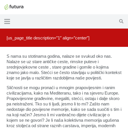
[us_page_title description=”1″ align=”center”]
S nama su stotinama godina, nalaze se svukud oko nas.
Nalaze se uz stare antičke ceste, rimske puteve i
srednjovjekovne ceste , stare gradine i gomile o kojima
znamo jako malo. Stećci se često stavljaju u politički kontekst
koje se javlja u različitim razdobljima naše povijesti.
Sličnosti se mogu pronaći u mnogim prapovijesnim i ranim
civilizacijama, kako na Mediteranu, tako i na sjeveru Europe.
Prapovijesnne građevine, megaliti, stećci, ostaju i dalje skoro
pa neistraženi. Tko su ti ljudi, jesmo li to mi? Zašto nam
nedostaje dio povijesne memorije, kako se sada suočiti s tim i
na koji način? Jesmo li mi vanbračno dijete civilizacije o
kojem se ne govori? Je li naša kolektivna memorija ugušena
kroz stoljeća od strane raznih carstava, imperija, modernih