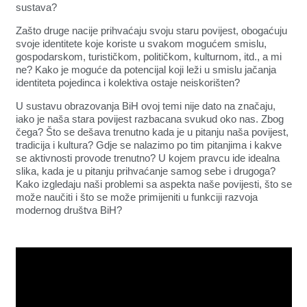
sustava?
Zašto druge nacije prihvaćaju svoju staru povijest, obogaćuju
svoje identitete koje koriste u svakom mogućem smislu,
gospodarskom, turističkom, političkom, kulturnom, itd., a mi
ne? Kako je moguće da potencijal koji leži u smislu jačanja
identiteta pojedinca i kolektiva ostaje neiskorišten?
U sustavu obrazovanja BiH ovoj temi nije dato na značaju,
iako je naša stara povijest razbacana svukud oko nas. Zbog
čega? Što se dešava trenutno kada je u pitanju naša povijest,
tradicija i kultura? Gdje se nalazimo po tim pitanjima i kakve
se aktivnosti provode trenutno? U kojem pravcu ide idealna
slika, kada je u pitanju prihvaćanje samog sebe i drugoga?
Kako izgledaju naši problemi sa aspekta naše povijesti, što se
može naučiti i što se može primijeniti u funkciji razvoja
modernog društva BiH?