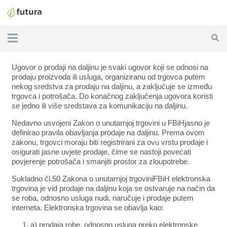
Ugovor o prodaji na daljinu je svaki ugovor koji se odnosi na
prodaju proizvoda ili usluga, organiziranu od trgovca putem
nekog sredstva za prodaju na daljinu, a zaključuje se između
trgovca i potrošača. Do konačnog zaključenja ugovora koristi
se jedno ili više sredstava za komunikaciju na daljinu.
Nedavno usvojeni Zakon o unutarnjoj trgovini u FBiHjasno je
definirao pravila obavljanja prodaje na daljinu. Prema ovom
zakonu, trgovci moraju biti registrirani za ovu vrstu prodaje i
osigurati jasne uvjete prodaje, čime se nastoji povećati
povjerenje potrošača i smanjiti prostor za zloupotrebe.
Sukladno čl.50 Zakona o unutarnjoj trgoviniFBiH elektronska
trgovina je vid prodaje na daljinu koja se ostvaruje na način da
se roba, odnosno usluga nudi, naručuje i prodaje putem
interneta. Elektronska trgovina se obavlja kao:
a) prodaja robe, odnosno usluga preko elektronske