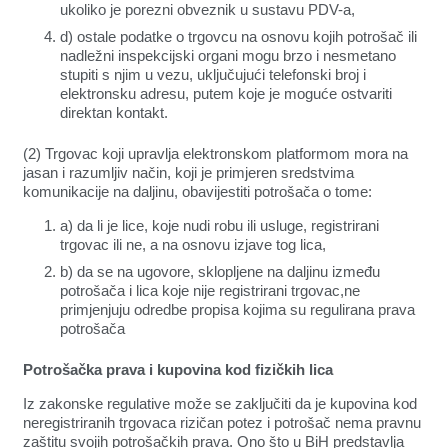
ukoliko je porezni obveznik u sustavu PDV-a,
d) ostale podatke o trgovcu na osnovu kojih potrošač ili
nadležni inspekcijski organi mogu brzo i nesmetano
stupiti s njim u vezu, uključujući telefonski broj i
elektronsku adresu, putem koje je moguće ostvariti
direktan kontakt.
(2) Trgovac koji upravlja elektronskom platformom mora na
jasan i razumljiv način, koji je primjeren sredstvima
komunikacije na daljinu, obavijestiti potrošača o tome:
a) da li je lice, koje nudi robu ili usluge, registrirani
trgovac ili ne, a na osnovu izjave tog lica,
b) da se na ugovore, sklopljene na daljinu između
potrošača i lica koje nije registrirani trgovac,ne
primjenjuju odredbe propisa kojima su regulirana prava
potrošača
Potrošačka prava i kupovina kod fizičkih lica
Iz zakonske regulative može se zaključiti da je kupovina kod
neregistriranih trgovaca rizičan potez i potrošač nema pravnu
zaštitu svojih potrošačkih prava. Ono što u BiH predstavlja