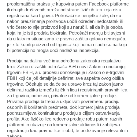
problematičnu praksu je kupovina putem Facebook platforme
ili drugih društvenih mreža od strane fizičkih lica koja nisu
registrirana kao trgovci. Potrošači se nerijetko žale, da su
nakon preuzimanja proizvoda uočili određeni nedostatak ili
vrlo često to nije proizvod koji su naručili, ali da ih je osoba
koja im je isti prodala blokirala. Potrošači moraju biti svjesni
da u takvim situacijama je pravna zaštita gotovo nemoguća,
jer ste kupili proizvod od trgovca koji nema ni adresu na koju
bi potencijalno mogla doći nadležna inspekcija.
Prodaja na daljinu već ima određenu zakonsku regulativu
kroz Zakon o zaštiti potrošača BiH i novi Zakon o unutarnjoj
trgovini FBiH, a u procesu donošenja je i Zakon o e-trgovini
FBiH koji će još detaljnije definirati sve aspekte ovog oblika
trgovine. Očekuje se da će se upravo kroz taj zakon jasno
definirati razlika između fizičkih lica i registriranih pravnih lica
za trgovinu, odnosno, privatne od komercijalne prodaje.
Privatna prodaja bi trebala uključivati povremenu prodaju
osobnih ili korištenih predmeta, dok komercijalna prodaja
podrazumijeva kontinuiranu prodaju s ciljem ostvarivanja
profita. Ako fizičko lice redovno prodaje robu putem raznih
platformi to ukazuje na komercijalne aktivnosti i zahtijeva
registraciju kao pravno lice ili obrt, te pridržavanje relevantnih
zakona.