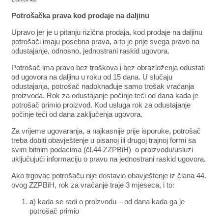
Potrošačka prava kod prodaje na daljinu
Upravo jer je u pitanju rizična prodaja, kod prodaje na daljinu
potrošači imaju posebna prava, a to je prije svega pravo na
odustajanje, odnosno, jednostrani raskid ugovora.
Potrošač ima pravo bez troškova i bez obrazloženja odustati
od ugovora na daljinu u roku od 15 dana. U slučaju
odustajanja, potrošač nadoknađuje samo trošak vraćanja
proizvoda. Rok za odustajanje počinje teći od dana kada je
potrošač primio proizvod. Kod usluga rok za odustajanje
počinje teći od dana zaključenja ugovora.
Za vrijeme ugovaranja, a najkasnije prije isporuke, potrošač
treba dobiti obavještenje u pisanoj ili drugoj trajnoj formi sa
svim bitnim podacima (čl.44 ZZPBiH) o proizvodu/usluzi
uključujući informaciju o pravu na jednostrani raskid ugovora.
Ako trgovac potrošaču nije dostavio obavještenje iz člana 44.
ovog ZZPBiH, rok za vraćanje traje 3 mjeseca, i to:
a) kada se radi o proizvodu – od dana kada ga je
potrošač primio