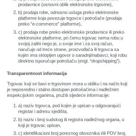
prodavnice (osnovni oblik elektronske trgovine),
b) prodaja robe, odnosno usluga preko elektronske
platforme koja povezuje trgovce i potrošače (prodaja
preko “e-commerce” platforme),
c) prodaja robe preko elektronske prodavnice ili preko
elektronske platforme, pri čemu trgovac nema robu u
svojoj zalihi nego je, u svoje ime i za svoj račun,
naručuje od treće strane, proizvođača ili trgovca sa
kojim ima sklopljen ugovor o saradnji/nabavci, koji robu
direktno isporučuje potrošaču (engl. “dropshipping”).
Transparentnost informacija
Trgovac koji se bavi e-trgovinom mora u obliku i na način koji
je neposredno i stalno dostupan potrošačima i nadležnim
inspekcijskim organima, pružiti sljedeće informacije:
a) naziv trgovca, pod kojim je upisan u odgovarajući
registar i adresu sjedišta,
b) naziv i broj sudskog ili registra nadležnog organa, u
koji je trgovac upisan,
c) identifikacioni broj poreznog obveznika i/ili PDV broj,