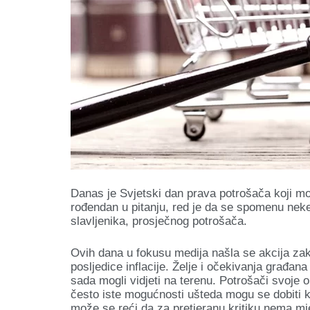
Danas je Svjetski dan prava potrošača koji m
rođendan u pitanju, red je da se spomenu neke 
slavljenika, prosječnog potrošača.
Ovih dana u fokusu medija našla se akcija zak
posljedice inflacije. Želje i očekivanja građa
sada mogli vidjeti na terenu. Potrošači svoje 
često iste mogućnosti ušteda mogu se dobiti k
može se reći da za pretjeranu kritiku nema mje