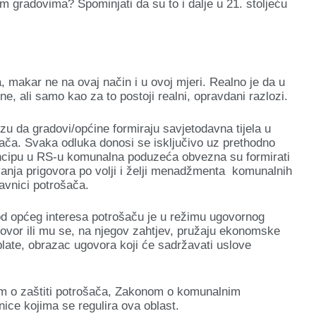
m gradovima? Spominjati da su to i dalje u 21. stoljeću
 makar ne na ovaj način i u ovoj mjeri. Realno je da u
e, ali samo kao za to postoji realni, opravdani razlozi.
zu da gradovi/općine formiraju savjetodavna tijela u
ača. Svaka odluka donosi se isključivo uz prethodno
rincipu u RS-u komunalna poduzeća obvezna su formirati
anja prigovora po volji i želji menadžmenta komunalnih
avnici potrošača.
d općeg interesa potrošaču je u režimu ugovornog
govor ili mu se, na njegov zahtjev, pružaju ekonomske
plate, obrazac ugovora koji će sadržavati uslove
om o zaštiti potrošača, Zakonom o komunalnim
ice kojima se regulira ova oblast.