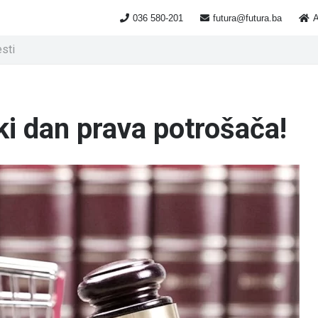
036 580-201
futura@futura.ba
A
esti
i dan prava potrošača!