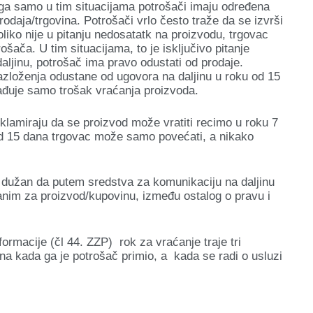
toga samo u tim situacijama potrošači imaju određena
rodaja/trgovina. Potrošači vrlo često traže da se izvrši
liko nije u pitanju nedosatatk na proizvodu, trgovac
ača. U tim situacijama, to je isključivo pitanje
aljinu, potrošač ima pravo odustati od prodaje.
azloženja odustane od ugovora na daljinu u roku od 15
ađuje samo trošak vraćanja proizvoda.
klamiraju da se proizvod može vratiti recimo u roku 7
 od 15 dana trgovac može samo povećati, a nikako
je dužan da putem sredstva za komunikaciju na daljinu
anim za proizvod/kupovinu, između ostalog o pravu i
ormacije (čl 44. ZZP) rok za vraćanje traje tri
na kada ga je potrošač primio, a kada se radi o usluzi