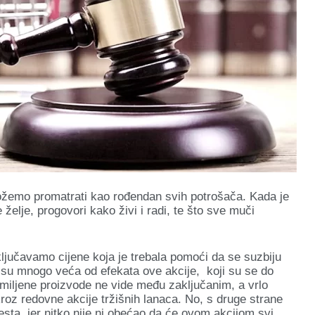
ožemo promatrati kao rođendan svih potrošača. Kada je
želje, progovori kako živi i radi, te što sve muči
ljučavamo cijene koja je trebala pomoći da se suzbiju
na su mnogo veća od efekata ove akcije, koji su se do
omiljene proizvode ne vide među zaključanim, a vrlo
roz redovne akcije tržišnih lanaca. No, s druge strane
sta, jer nitko nije ni obećao da će ovom akcijom svi