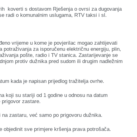
vih koverti s dostavom Rješenja o ovrsi za dugovanja
se radi o komunalnim uslugama, RTV taksi i sl.
no vrijeme u kome je povjerilac mogao zahtijevati
 potraživanja za isporučenu električnu energiju, plin,
aživanja pošte, radio i TV stanica. Zastarijevanje se
njom protiv dužnika pred sudom ili drugim nadležnim
atum kada je napisan prijedlog tražitelja ovrhe.
na koji su stariji od 1 godine u odnosu na datum
 prigovor zastare.
i na zastaru, već samo po prigovoru dužnika.
je objedinit sve primjere kršenja prava potrošača.