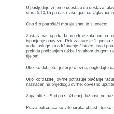
U posljednje vrijeme učestale su dostave pla
stara 5,10,15 pa čak i više godina. Uglavnom 
Ono što potrošači moraju znati je sljedeće:
Zastara nastupa kada protekne zakonom određe
ispunjenje obaveze. Rok zastare je 1 godina za
vodu, usluge za održavanje čistoće, kao i potr
prekida podizanjem tužbe i svakom drugom rad
tijelom.
Ukoliko dobijete rješenje o ovrsi, pogledajte d
Ukoliko tražitelj ovrhe potražuje plaćanje raču
naznačen na prijedlogu ovrhe, obvezno uputite
Zapamtite – Sud po službenoj dužnosti ne paz
Prava potrošača su vrlo široka oblast i teško 