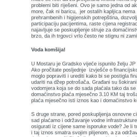
problemi biti riješeni. Ovo je samo jedna od ak
more, čak ni baricu, jer ostalih kapljica nema
prehrambenih i higijenskih potrepština, dozvo
participaciju pacijentima, raste cijena registr
najavljuje se poskupljenje struje za domaćinst
brzo, da ih trgovci vrlo često ne stignu ni zami
Voda komšija!
U Mostaru je Gradsko vijeće ispunilo želju JP
Ako pročitate posljednje izvješće o financijsk
moglo popraviti i urediti kako bi se postigla fi
udariti na džep potrošača. Građani su šokiran
vodomjera koja se do sada plaćala tako da se 
domaćinstvo plaća mjesečno 3.10 KM taj troša
plaća mjesečno isti iznos kao i domaćinstvo k
S druge strane, pored poskupljenja osnovne c
sad plaćamo i održavanje vodne infrastrukture
osigurati iz cijene same isporuke vode? Je li
i taj iznos smatra svojim plijenom, a za održa