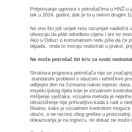
Potpisivanje ugovora s potrošačima u HNŽ-u 
tek u 2024. godini, dok je to u nekim drugim 
No ono što još uvijek nisu razumjeli nadležn
obvezuju da plati određenu cijenu i oni se mor
Ako u Odluci o komunalnom redu piše da će pru
otpada, onda to moraju realizirati u praksi, pr
Ne može potrošač bit kriv za svaki nedosta
Struktura prigovora potrošača nije se značajni
standardni problemi s obućom i tehničkim pro
odlijepio đon na čizmama nakon mjesec dana. 
inspekcijskog tijela koje je vizualnom kontrolo
mišljenje vještaka, vizualna metoda je neprih
obrazloženje nije prihvatljivo kada s radi o ne
Realno, kako je vizualnom kontrolom moguće u
obuće, a ne recimo zbog greške u proizvodnji
dokazivanja je na trgovcu, no dokaz ne može bi