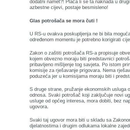
dodatni namet?! Plaća li se ta naknada u drugi
azbestne cijevi, postaje besmisleno!
Glas potrošača se mora čuti !
U RS-u ovakva poskupljenja ne bi bila moguća,
određenom momentu je potrebno korigirati cijen
Zakon o zaštiti potrošača RS-a propisuje obve
kojem obvezno moraju biti predstavnici potroš
pribavljeno mišljenje tog savjeta. Po istom p
komisije za rješavanje prigovara. Nema rješav
poduzeća jer u komisijama moraju biti i predst
S druge strane, pružanje ekonomskih usluga o
odnosa. Svaki potrošač koji zaključuje novi u
usluge od općeg interesa, mora dobiti, bez na
ugovora.
Svaki taj ugovor mora biti u skladu sa Zakon
djelatnostima i drugim odlukama lokalne zajedn