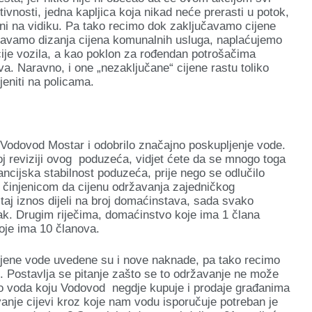
tivnosti, jedna kapljica koja nikad neće prerasti u potok,
 ni na vidiku. Pa tako recimo dok zaključavamo cijene
ljavamo dizanja cijena komunalnih usluga, naplaćujemo
acije vozila, a kao poklon za rođendan potrošačima
va. Naravno, i one „nezaključane“ cijene rastu toliko
jeniti na policama.
 Vodovod Mostar i odobrilo značajno poskupljenje vode.
oj reviziji ovog poduzeća, vidjet ćete da se mnogo toga
nancijska stabilnost poduzeća, prije nego se odlučilo
i činjenicom da cijenu održavanja zajedničkog
taj iznos dijeli na broj domaćinstava, sada svako
k. Drugim riječima, domaćinstvo koje ima 1 člana
oje ima 10 članova.
ijene vode uvedene su i nove naknade, pa tako recimo
. Postavlja se pitanje zašto se to održavanje ne može
 to voda koju Vodovod negdje kupuje i prodaje građanima
vanje cijevi kroz koje nam vodu isporučuje potreban je