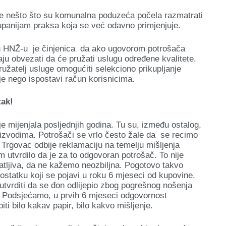
je nešto što su komunalna poduzeća počela razmatrati
županijam praksa koja se već odavno primjenjuje.
i u HNŽ-u je činjenica da ako ugovorom potrošača
aju obvezati da će pružati uslugu određene kvalitete.
žatelj usluge omogućiti selekciono prikupljanje
ije nego ispostavi račun korisnicima.
tak!
je mijenjala posljednjih godina. Tu su, između ostalog,
izvodima. Potrošači se vrlo često žale da se recimo
Trgovac odbije reklamaciju na temelju mišljenja
m utvrdilo da je za to odgovoran potrošač. To nije
vatljiva, da ne kažemo neozbiljna. Pogotovo takvo
dostatku koji se pojavi u roku 6 mjeseci od kupovine.
tvrditi da se đon odlijepio zbog pogrešnog nošenja
. Podsjećamo, u prvih 6 mjeseci odgovornost
ti bilo kakav papir, bilo kakvo mišljenje.