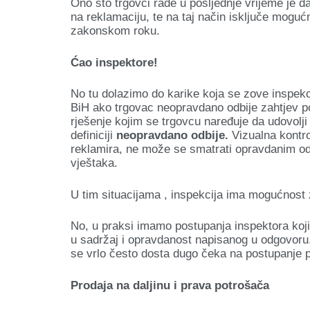
Ono što trgovci rade u posljednje vrijeme je d
na reklamaciju, te na taj način isključe mogu
zakonskom roku.
Ćao inspektore!
No tu dolazimo do karike koja se zove inspekc
BiH ako trgovac neopravdano odbije zahtjev po
rješenje kojim se trgovcu naređuje da udovolj
definiciji
neopravdano odbije.
Vizualna kontro
reklamira, ne može se smatrati opravdanim odbij
vještaka.
U tim situacijama , inspekcija ima mogućnost 
No, u praksi imamo postupanja inspektora koji
u sadržaj i opravdanost napisanog u odgovoru. 
se vrlo često dosta dugo čeka na postupanje p
Prodaja na daljinu i prava potrošača