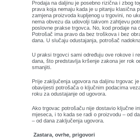
Prodaja na daljinu je posebno rizična i zbog 
prava koja nemaju kada je u pitanju klasična p
zamjena proizvoda kupljenog u trgovini, no uko
nema obvezu da udovolji takvom zahtjevu potroš
poslovne prakse trgovca. No, kod prodaje na d
Potrošač ima pravo da bez troškova i bez obr
dana. U slučaju odustajanja, potrošač nadokn
U praksi trgovci sami određuju ove rokove i re
dana, što predstavlja kršenje zakona jer rok
smanjiti.
Prije zaključenja ugovora na daljinu trgovac 
obavijesti potrošača o ključnim podacima vez
roku za odustajanje od ugovora.
Ako trgovac potrošaču nije dostavio ključne inf
mjeseca, i to kada se radi o proizvodu – od da
– od dana zaključenja ugovora.
Zastara, ovrhe, prigovori