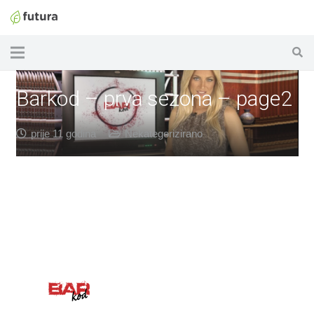
Barkod – prva sezona – page2
prije 11 godina
Nekategorizirano