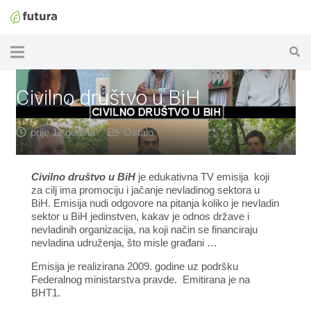
Civilno društvo u BiH
prije 11 godina
Ostalo
Civilno društvo u BiH
je edukativna TV emisija koji
za cilj ima promociju i jačanje nevladinog sektora u
BiH. Emisija nudi odgovore na pitanja koliko je nevladin
sektor u BiH jedinstven, kakav je odnos države i
nevladinih organizacija, na koji način se financiraju
nevladina udruženja, što misle građani …
Emisija je realizirana 2009. godine uz podršku
Federalnog ministarstva pravde. Emitirana je na
BHT1.