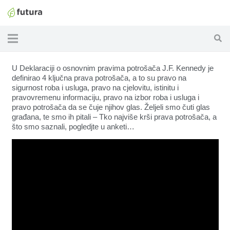
U Deklaraciji o osnovnim pravima potrošača J.F. Kennedy je
definirao 4 ključna prava potrošača, a to su pravo na
sigurnost roba i usluga, pravo na cjelovitu, istinitu i
pravovremenu informaciju, pravo na izbor roba i usluga i
pravo potrošača da se čuje njihov glas. Željeli smo čuti glas
građana, te smo ih pitali – Tko najviše krši prava potrošača, a
što smo saznali, pogledjte u anketi…