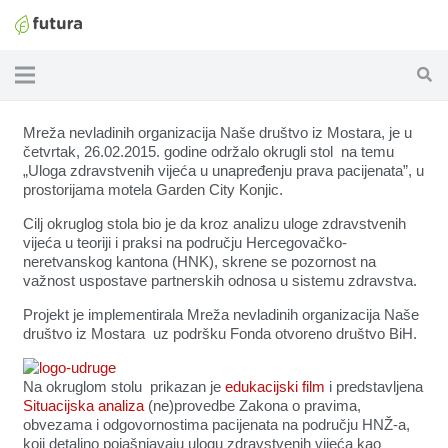
Mreža nevladinih organizacija Naše društvo iz Mostara, je u
četvrtak, 26.02.2015. godine održalo okrugli stol
na temu
„Uloga zdravstvenih vijeća u unapređenju prava pacijenata”, u
prostorijama motela Garden City Konjic.
Cilj okruglog stola bio je da kroz analizu uloge zdravstvenih
vijeća u teoriji i praksi na području Hercegovačko-
neretvanskog kantona (HNK), skrene se pozornost na
važnost uspostave partnerskih odnosa u sistemu zdravstva.
Projekt je implementirala Mreža nevladinih organizacija Naše
društvo iz Mostara uz podršku Fonda otvoreno društvo BiH.
Na okruglom stolu prikazan je
edukacijski film
i predstavljena
Situacijska analiza
(ne)provedbe Zakona o pravima,
obvezama i odgovornostima pacijenata na području HNŽ-a,
koji detaljno pojašnjavaju ulogu zdravstvenih vijeća kao