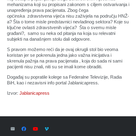
mehanizama koji su propisani zakonom s ciljem ostvarivanja i
unapređenja prava pacijenata. Zbog čega
općinska zdravstvena vijeća nisu zaživjela na području HNŽ-
a? Šta o tome misle predstavnici nevladinog sektora? Koje su
ključne ovlasti zdravstvenih vijeća? Šta o svemu misle
građani?, samo su neka od pitanja na koja su relevatni
subjekti na današnjem stolu dali odgovore.
S pravom možemo reći da je ovaj okrugli stol bio veoma
koristan jer se pokrenula jedna jako važna inicijativa i
skrenula pažnja na prava pacijenata , koja do sada ni sami
pacijenti nisu znali, niti su se imali kome obraditi.
Događaj su popratile kolege sa Federalne Televizije, Radia
BiH, kao i nezavisni info portal Jablanicapress.
Izvor:
Jablanicapress