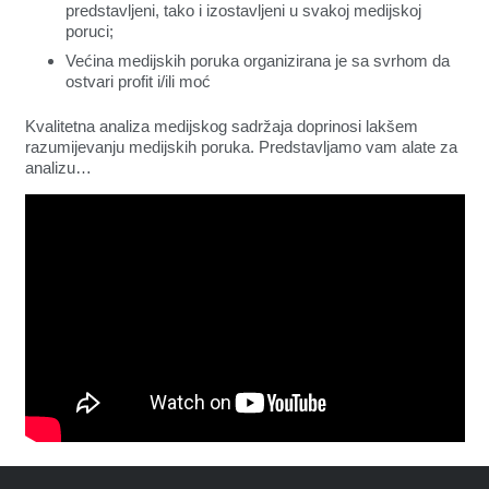
predstavljeni, tako i izostavljeni u svakoj medijskoj
poruci;
Većina medijskih poruka organizirana je sa svrhom da
ostvari profit i/ili moć
Kvalitetna analiza medijskog sadržaja doprinosi lakšem
razumijevanju medijskih poruka. Predstavljamo vam alate za
analizu…