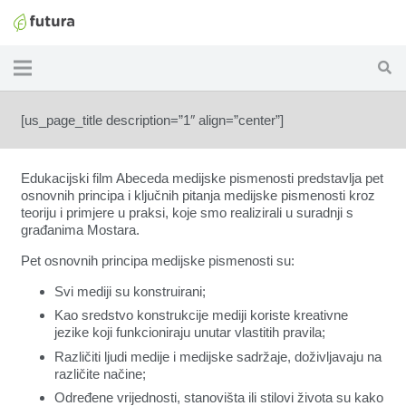
[us_page_title description=”1″ align=”center”]
Edukacijski film Abeceda medijske pismenosti predstavlja pet
osnovnih principa i ključnih pitanja medijske pismenosti kroz
teoriju i primjere u praksi, koje smo realizirali u suradnji s
građanima Mostara.
Pet osnovnih principa medijske pismenosti su:
Svi mediji su konstruirani;
Kao sredstvo konstrukcije mediji koriste kreativne
jezike koji funkcioniraju unutar vlastitih pravila;
Različiti ljudi medije i medijske sadržaje, doživljavaju na
različite načine;
Određene vrijednosti, stanovišta ili stilovi života su kako