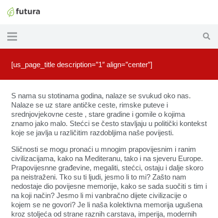
[us_page_title description=”1″ align=”center”]
S nama su stotinama godina, nalaze se svukud oko nas.
Nalaze se uz stare antičke ceste, rimske puteve i
srednjovjekovne ceste , stare gradine i gomile o kojima
znamo jako malo. Stećci se često stavljaju u politički kontekst
koje se javlja u različitim razdobljima naše povijesti.
Sličnosti se mogu pronaći u mnogim prapovijesnim i ranim
civilizacijama, kako na Mediteranu, tako i na sjeveru Europe.
Prapovijesnne građevine, megaliti, stećci, ostaju i dalje skoro
pa neistraženi. Tko su ti ljudi, jesmo li to mi? Zašto nam
nedostaje dio povijesne memorije, kako se sada suočiti s tim i
na koji način? Jesmo li mi vanbračno dijete civilizacije o
kojem se ne govori? Je li naša kolektivna memorija ugušena
kroz stoljeća od strane raznih carstava, imperija, modernih