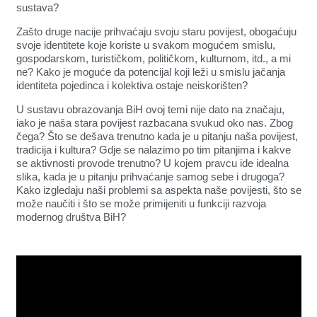
sustava?
Zašto druge nacije prihvaćaju svoju staru povijest, obogaćuju
svoje identitete koje koriste u svakom mogućem smislu,
gospodarskom, turističkom, političkom, kulturnom, itd., a mi
ne? Kako je moguće da potencijal koji leži u smislu jačanja
identiteta pojedinca i kolektiva ostaje neiskorišten?
U sustavu obrazovanja BiH ovoj temi nije dato na značaju,
iako je naša stara povijest razbacana svukud oko nas. Zbog
čega? Što se dešava trenutno kada je u pitanju naša povijest,
tradicija i kultura? Gdje se nalazimo po tim pitanjima i kakve
se aktivnosti provode trenutno? U kojem pravcu ide idealna
slika, kada je u pitanju prihvaćanje samog sebe i drugoga?
Kako izgledaju naši problemi sa aspekta naše povijesti, što se
može naučiti i što se može primijeniti u funkciji razvoja
modernog društva BiH?