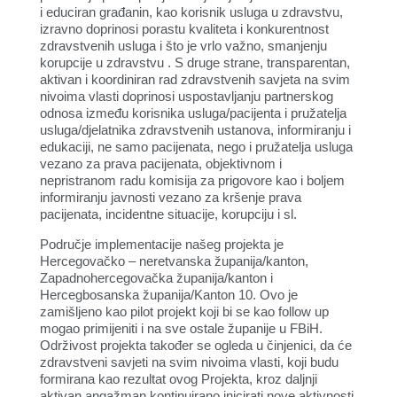
i educiran građanin, kao korisnik usluga u zdravstvu,
izravno doprinosi porastu kvaliteta i konkurentnost
zdravstvenih usluga i što je vrlo važno, smanjenju
korupcije u zdravstvu . S druge strane, transparentan,
aktivan i koordiniran rad zdravstvenih savjeta na svim
nivoima vlasti doprinosi uspostavljanju partnerskog
odnosa između korisnika usluga/pacijenta i pružatelja
usluga/djelatnika zdravstvenih ustanova, informiranju i
edukaciji, ne samo pacijenata, nego i pružatelja usluga
vezano za prava pacijenata, objektivnom i
nepristranom radu komisija za prigovore kao i boljem
informiranju javnosti vezano za kršenje prava
pacijenata, incidentne situacije, korupciju i sl.
Područje implementacije našeg projekta je
Hercegovačko – neretvanska županija/kanton,
Zapadnohercegovačka županija/kanton i
Hercegbosanska županija/Kanton 10. Ovo je
zamišljeno kao pilot projekt koji bi se kao follow up
mogao primijeniti i na sve ostale županije u FBiH.
Održivost projekta također se ogleda u činjenici, da će
zdravstveni savjeti na svim nivoima vlasti, koji budu
formirana kao rezultat ovog Projekta, kroz daljnji
aktivan angažman kontinuirano inicirati nove aktivnosti