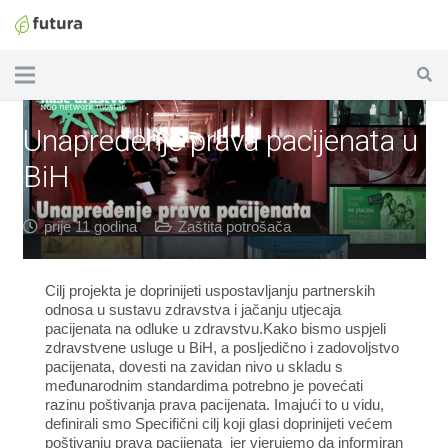
Unapređenje prava pacijenata u
BiH
prije 11 godina
Zaštita potrošača
Cilj projekta je doprinijeti uspostavljanju partnerskih
odnosa u sustavu zdravstva i jačanju utjecaja
pacijenata na odluke u zdravstvu.Kako bismo uspjeli
zdravstvene usluge u BiH, a posljedično i zadovoljstvo
pacijenata, dovesti na zavidan nivo u skladu s
međunarodnim standardima potrebno je povećati
razinu poštivanja prava pacijenata. Imajući to u vidu,
definirali smo Specifični cilj koji glasi doprinijeti većem
poštivanju prava pacijenata jer vjerujemo da informiran