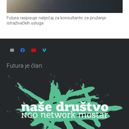
Futura raspisuje natječaj za konsultante za pružanje
istraživačkih usluga
Futura je član: