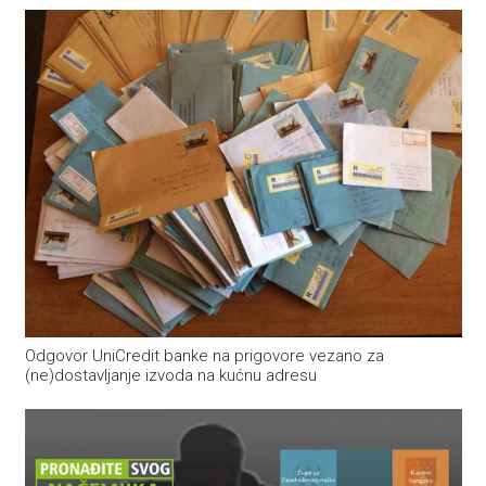
Odgovor UniCredit banke na prigovore vezano za
(ne)dostavljanje izvoda na kućnu adresu