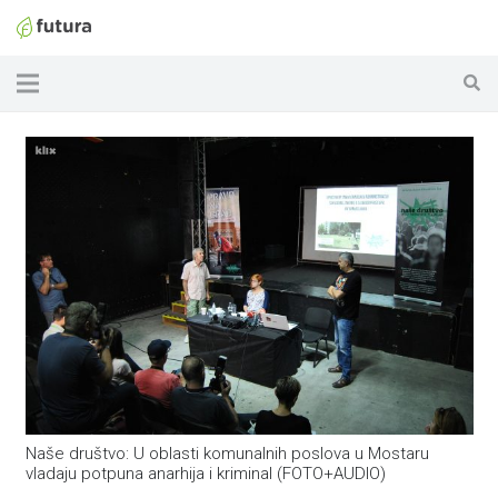
Naše društvo: U oblasti komunalnih poslova u Mostaru
vladaju potpuna anarhija i kriminal (FOTO+AUDIO)