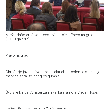
Mreža Naše društvo predstavila projekt Pravo na grad
(FOTO galerija)
Pravo na grad
Obraćanje javnosti vezano za aktualni problem distribucije
markica zdravstvenog osiguranja
Školske knjige: Amaterizam i velika sramota Vlade HNŽ-a
Udžbenička politika u HNŽ-u je tabu tema