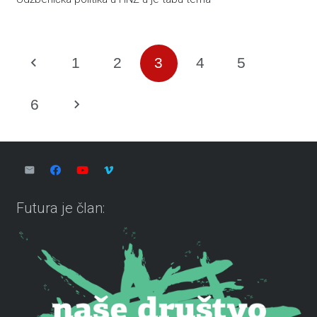
1
2
3
4
5
6
Futura je član: