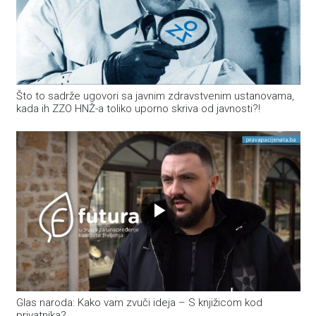
Što to sadrže ugovori sa javnim zdravstvenim ustanovama,
kada ih ZZO HNŽ-a toliko uporno skriva od javnosti?!
Glas naroda: Kako vam zvuči ideja – S knjižicom kod
privatnika?