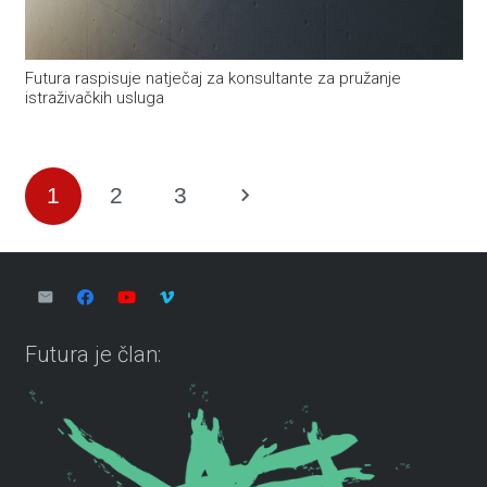
Futura raspisuje natječaj za konsultante za pružanje
istraživačkih usluga
1
2
3
Futura je član: